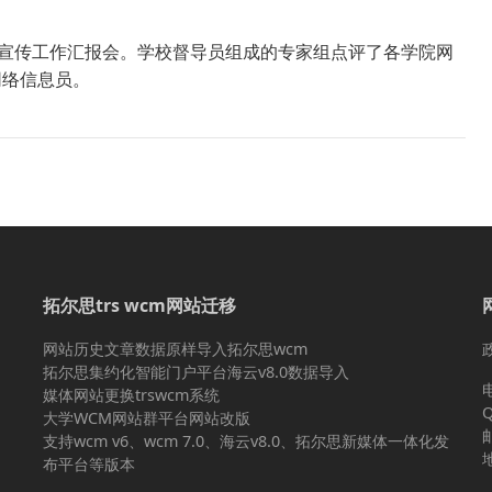
生宣传工作汇报会。学校督导员组成的专家组点评了各学院网
网络信息员。
拓尔思trs wcm网站迁移
网站历史文章数据原样导入拓尔思wcm
拓尔思集约化智能门户平台海云v8.0数据导入
媒体网站更换trswcm系统
Q
大学WCM网站群平台网站改版
支持wcm v6、wcm 7.0、海云v8.0、拓尔思新媒体一体化发
布平台等版本