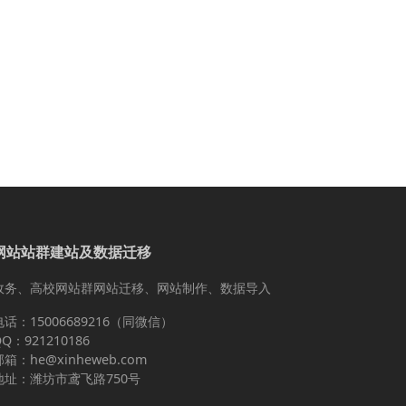
网站站群建站及数据迁移
政务、高校网站群网站迁移、网站制作、数据导入
电话：15006689216（同微信）
Q：921210186
邮箱：he@xinheweb.com
地址：潍坊市鸢飞路750号